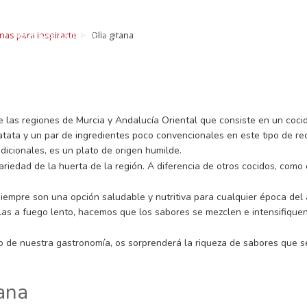
ECETAS CON LUEN
RECETAS CON LUENGO
TIEMPOS DE COCCIÓN
SOMOS
nas para inspirarte
Olla gitana
legumbres: Curiosidades, beneficios, recetas, consejo
BLOG Y NOTICIAS
CONTACTO
 de las regiones de Murcia y Andalucía Oriental que consiste en un coc
atata y un par de ingredientes poco convencionales en este tipo de re
dicionales, es un plato de origen humilde.
ariedad de la huerta de la región. A diferencia de otros cocidos, como
iempre son una opción saludable y nutritiva para cualquier época del
arlas a fuego lento, hacemos que los sabores se mezclen e intensifiqu
to de nuestra gastronomía, os sorprenderá la riqueza de sabores que s
tana