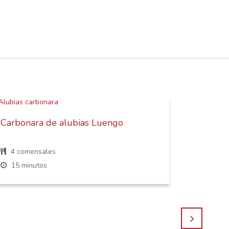
Carbonara de alubias Luengo
Ensalad
feta
4 comensales
4 come
15 minutos
30 min