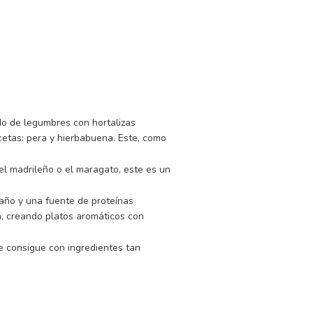
GO
 LUENGO
s de preparación
ido de legumbres con hortalizas
cetas: pera y hierbabuena. Este, como
 el madrileño o el maragato, este es un
 año y una fuente de proteínas
en, creando platos aromáticos con
e consigue con ingredientes tan