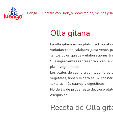
R
Skip
to
NUESTRAS LEGUMBRES
Luengo
Recetas con Luengo. Ideas fáciles, rápidas y sa
content
Todo sobre las 
Olla gitana
La olla gitana es un plato tradicional
variadas como calabaza, judía verde, p
tantos otros guisos y elaboraciones tra
Sus ingredientes representan bien la v
plato vegetariano.
Los platos de cuchara con legumbres s
vegetales, fibra y minerales. Al cocin
texturas más suaves y digestibles.
No dejéis de probar este delicioso pla
asequibles.
Receta de Olla gi