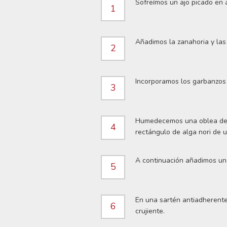
Sofreímos un ajo picado en a
1
Añadimos la zanahoria y las 
2
Incorporamos los garbanzos 
3
Humedecemos una oblea de p
4
rectángulo de alga nori de u
A continuación añadimos una
5
En una sartén antiadherente
6
crujiente.