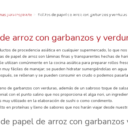
ECETAS CON LUEN
RECETAS CON LUENGO
TIEMPOS DE COCCIÓN
SOMOS
nas para inspirarte
Rollitos de papel de arroz con garbanzos y verduras
legumbres: Curiosidades, beneficios, recetas, consejo
BLOG Y NOTICIAS
CONTACTO
 de arroz con garbanzos y verdu
ctos de procedencia asiática en cualquier supermercado, lo que nos 
eas de papel de arroz son láminas finas y transparentes hechas de hari
 Se utilizan comúnmente en la cocina asiática para preparar rollos fresc
son muy fáciles de manejar; se pueden hidratar sumergiéndolas en agua
spués, se rellenan y se pueden consumir en crudo o podemos pasarlas
leno de garbanzos con verduras, además de un sabroso toque de salsa 
enial con el punto salino que nos proporciona el alga nori, un ingredi
s muy utilizado en la elaboración de sushi o como condimento.
, alto en proteínas y lleno de sabores que nos harán viajar desde nuestr
 de papel de arroz con garbanzos 