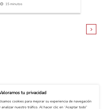
15 minutos
Ensalad
feta
4 come
30 min
Valoramos tu privacidad
Usamos cookies para mejorar su experiencia de navegación
y analizar nuestro tráfico. Al hacer clic en “Aceptar todo”