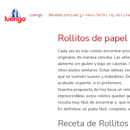
R
Skip
to
NUESTRAS LEGUMBRES
Luengo
Recetas con Luengo. Ideas fáciles, rápidas y sa
content
Todo sobre las 
Rollitos de papel
Cada vez es más común encontrar produ
originales de manera sencilla. Las obl
alimento sin gluten y bajo en calorías.
otros platos similares. Estas obleas 
que se vuelven suaves y maleables. De
acabado crujiente, si lo preferimos.
Nuestra propuesta de hoy lleva un rel
imprescindible, estos rollitos quedan g
resulta muy fácil de encontrar y que e
En definitiva: un plato fácil, completo
Receta de Rollitos