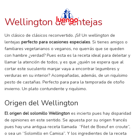
RECETAS CON LUENGO
Skip
to
content
Wellington de lentejas
Un clásico de clásicos reconvertido. ¡Sí! Un wellington de
lentejas
perfecto para ocasiones especiales
. Si tienes amigos o
familiares vegetarianos o veganos, no querrás que se queden
con hambre ¿verdad? Pues esta es la receta ideal para deleitar y
llamar la atención de todos, y es que ¿quién se espera que al
cortar este suculento manjar vaya a encontrar legumbres y
verduras en su interior? Acompañadas, además, de un riquísimo
pesto de castañas. Perfecto para para la temporada de otoño
invierno. Un plato contundente y riquísimo.
Origen del Wellington
El origen del solomillo Wellington
es incierto pues hay disparidad
de opiniones en este sentido. Se apuesta por su origen francés
pues hay una antigua receta llamada “Filet de Boeuf en croute”,
o sea un “Solomillo en Camisa”. Y los ingredientes de la receta