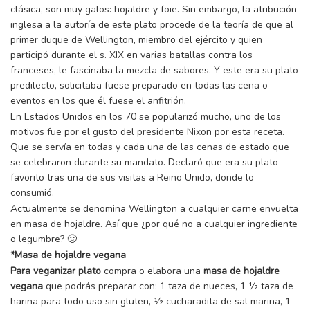
clásica, son muy galos: hojaldre y foie. Sin embargo, la atribución
inglesa a la autoría de este plato procede de la teoría de que al
primer duque de Wellington, miembro del ejército y quien
participó durante el s. XIX en varias batallas contra los
franceses, le fascinaba la mezcla de sabores. Y este era su plato
predilecto, solicitaba fuese preparado en todas las cena o
eventos en los que él fuese el anfitrión.
En Estados Unidos en los 70 se popularizó mucho, uno de los
motivos fue por el gusto del presidente Nixon por esta receta.
Que se servía en todas y cada una de las cenas de estado que
se celebraron durante su mandato. Declaró que era su plato
favorito tras una de sus visitas a Reino Unido, donde lo
consumió.
Actualmente se denomina Wellington a cualquier carne envuelta
en masa de hojaldre. Así que ¿por qué no a cualquier ingrediente
o legumbre? 🙂
*Masa de hojaldre vegana
Para veganizar plato
compra o elabora una
masa de hojaldre
vegana
que podrás preparar con: 1 taza de nueces, 1 ½ taza de
harina para todo uso sin gluten, ½ cucharadita de sal marina, 1