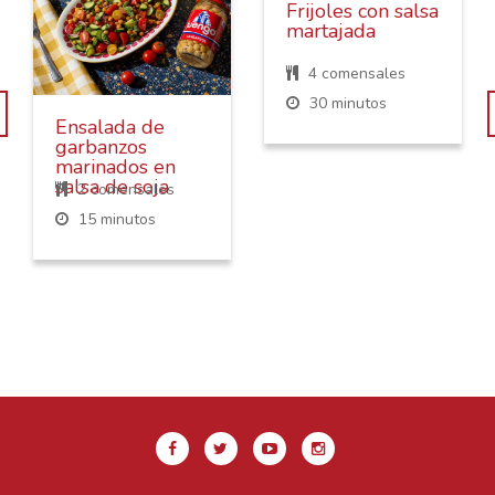
Frijoles con salsa
martajada
4 comensales
30 minutos
Ensalada de
garbanzos
marinados en
salsa de soja
2 comensales
15 minutos