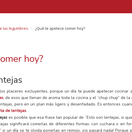
de las legumbres.
¿Qué te apetece comer hoy?
comer hoy?
ntejas
s placeres excluyentes, porque un día te puede apetecer cocinar a
as
, de esos que llenan de aroma toda la cocina y el “chup chup” de la 
lentejas, pero en un plan más ligero y desenfadado. Es entonces cuan
ita de lentejas
.
ejas
es posible que esa frase tan popular de “Esto son lentejas, si qui
tejas significará comerlas de diferentes formas: con cuchara o en fo
Y si un día se te olvida ponerlas en remojo, ¡no pasará nada! Porque