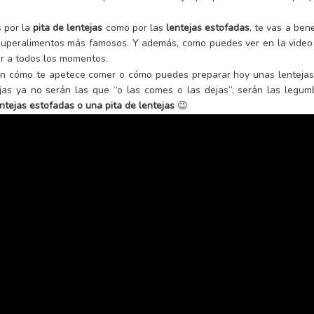
s por la
pita de lentejas
como por las
lentejas estofadas
, te vas a ben
superalimentos más famosos. Y además, como puedes ver en la video r
ar a todos los momentos.
en cómo te apetece comer o cómo puedes preparar hoy unas lentejas
tejas ya no serán las que “o las comes o las dejas”, serán las leg
entejas estofadas o una pita de lentejas
😉