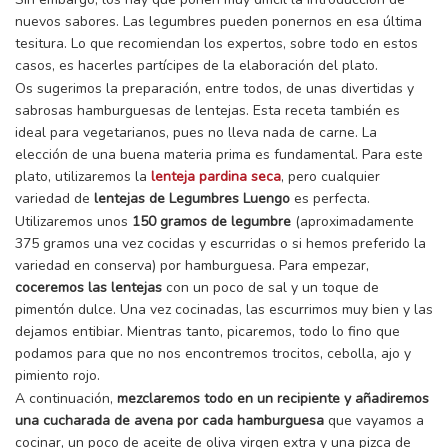
nuevos sabores. Las legumbres pueden ponernos en esa última
tesitura. Lo que recomiendan los expertos, sobre todo en estos
casos, es hacerles partícipes de la elaboración del plato.
Os sugerimos la preparación, entre todos, de unas divertidas y
sabrosas hamburguesas de lentejas. Esta receta también es
ideal para vegetarianos, pues no lleva nada de carne. La
elección de una buena materia prima es fundamental. Para este
plato, utilizaremos la
lenteja pardina seca
, pero cualquier
variedad de
lentejas de Legumbres Luengo
es perfecta.
Utilizaremos unos
150 gramos de legumbre
(aproximadamente
375 gramos una vez cocidas y escurridas o si hemos preferido la
variedad en conserva) por hamburguesa. Para empezar,
coceremos las lentejas
con un poco de sal y un toque de
pimentón dulce. Una vez cocinadas, las escurrimos muy bien y las
dejamos entibiar. Mientras tanto, picaremos, todo lo fino que
podamos para que no nos encontremos trocitos, cebolla, ajo y
pimiento rojo.
A continuación,
mezclaremos todo en un recipiente y añadiremos
una cucharada de avena por cada hamburguesa
que vayamos a
cocinar, un poco de aceite de oliva virgen extra y una pizca de