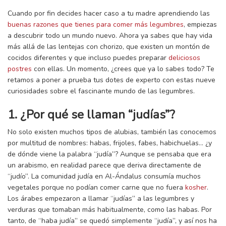
Cuando por fin decides hacer caso a tu madre aprendiendo las
buenas razones que tienes para comer más legumbres
, empiezas
a descubrir todo un mundo nuevo. Ahora ya sabes que hay vida
más allá de las lentejas con chorizo, que existen un montón de
cocidos diferentes y que incluso puedes preparar
deliciosos
postres
con ellas. Un momento, ¿crees que ya lo sabes todo? Te
retamos a poner a prueba tus dotes de experto con estas nueve
curiosidades sobre el fascinante mundo de las legumbres.
1. ¿Por qué se llaman “judías”?
No solo existen muchos tipos de alubias, también las conocemos
por multitud de nombres: habas, frijoles, fabes, habichuelas… ¿y
de dónde viene la palabra “judía”? Aunque se pensaba que era
un arabismo, en realidad parece que deriva directamente de
“judío”. La comunidad judía en Al-Ándalus consumía muchos
vegetales porque no podían comer carne que no fuera
kosher
.
Los árabes empezaron a llamar “judías” a las legumbres y
verduras que tomaban más habitualmente, como las habas. Por
tanto, de “haba judía” se quedó simplemente “judía”, y así nos ha