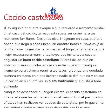
RECETAS CON LUENGO
Skip
to
content
Cocido castellano
¿Hay algún olor que te evoque algún recuerdo o momento vivido?
En el caso del cocido, la respuesta suele ser unánime: a las
reuniones familiares. Cierra los ojos, imagínate en casa, el olor a
cocido que llega a cada rincón, oír durante horas el
chup chup
de
la olla… esos momentos te recuerdan al hogar, a la familia…Y qué
mejor excusa para reunir a los tuyos que invitarlos a casa a
degustar un
buen cocido castellano
. Si eres de los que en
invierno quieres comidas en casa y estás buscando cualquier
momento para volver a reunir a los tuyos, organiza una quedada
cuchara en mano, en pleno invierno nadie te dirá que no y es que
un cocido en su punto, es un
plato tradicional
que gusta a todo
el mundo.
Aunque se desconoce su origen exacto, el cocido castellano es
una receta que ha permanecido en el tiempo. Con el paso de los
años, se han realizado variedades de este plato, por lo que en la
actualidad existen muchos tipos de cocido con la misma