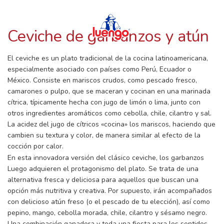
RECETAS CON LUENGO
Skip
to
content
Ceviche de garbanzos y atún
El ceviche es un plato tradicional de la cocina latinoamericana,
especialmente asociado con países como Perú, Ecuador o
México. Consiste en mariscos crudos, como pescado fresco,
camarones o pulpo, que se maceran y cocinan en una marinada
cítrica, típicamente hecha con jugo de limón o lima, junto con
otros ingredientes aromáticos como cebolla, chile, cilantro y sal.
La acidez del jugo de cítricos «cocina» los mariscos, haciendo que
cambien su textura y color, de manera similar al efecto de la
cocción por calor.
En esta innovadora versión del clásico ceviche, los garbanzos
Luego adquieren el protagonismo del plato. Se trata de una
alternativa fresca y deliciosa para aquellos que buscan una
opción más nutritiva y creativa. Por supuesto, irán acompañados
con delicioso atún freso (o el pescado de tu elección), así como
pepino, mango, cebolla morada, chile, cilantro y sésamo negro.
Una combinación ganadora y toda una fiesta para los sentidos