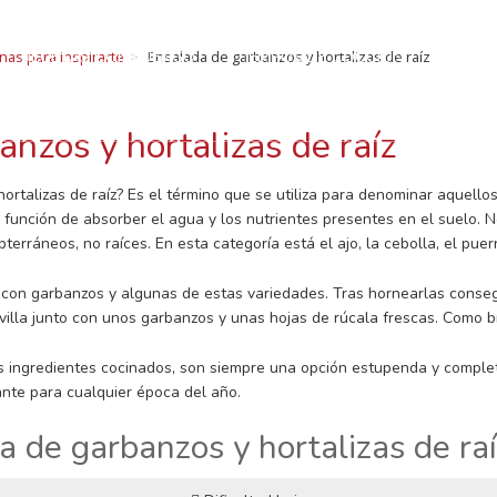
ECETAS CON LUEN
RECETAS CON LUENGO
TIEMPOS DE COCCIÓN
SOMOS
nas para inspirarte
Ensalada de garbanzos y hortalizas de raíz
legumbres: Curiosidades, beneficios, recetas, consejo
BLOG Y NOTICIAS
CONTACTO
nzos y hortalizas de raíz
hortalizas de raíz? Es el término que se utiliza para denominar aquello
a función de absorber el agua y los nutrientes presentes en el suelo. 
erráneos, no raíces. En esta categoría está el ajo, la cebolla, el puerro
con garbanzos y algunas de estas variedades. Tras hornearlas conseg
villa junto con unos garbanzos y unas hojas de rúcala frescas. Como br
los ingredientes cocinados, son siempre una opción estupenda y compl
ante para cualquier época del año.
 de garbanzos y hortalizas de ra