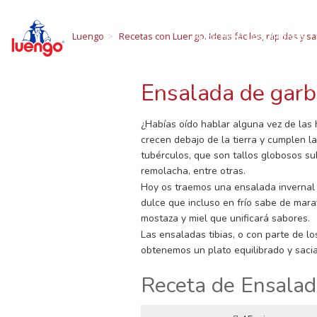
R
Skip
to
NUESTRAS LEGUMBRES
Luengo
Recetas con Luengo. Ideas fáciles, rápidas y sa
content
Todo sobre las 
Ensalada de garba
¿Habías oído hablar alguna vez de las 
crecen debajo de la tierra y cumplen l
tubérculos, que son tallos globosos subt
remolacha, entre otras.
Hoy os traemos una ensalada invernal 
dulce que incluso en frío sabe de mara
mostaza y miel que unificará sabores.
Las ensaladas tibias, o con parte de 
obtenemos un plato equilibrado y saci
Receta de Ensalada