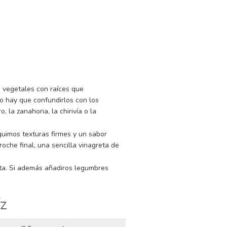
GO
 LUENGO
s de preparación
s vegetales con raíces que
No hay que confundirlos con los
, la zanahoria, la chirivía o la
uimos texturas firmes y un sabor
oche final, una sencilla vinagreta de
eta. Si además añadiros legumbres
íz