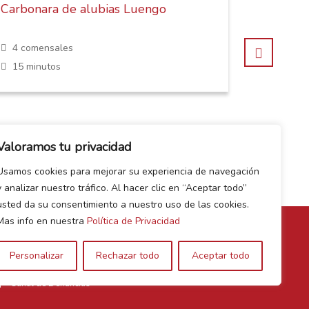
Carbonara de alubias Luengo
Ensalad
feta
4 comensales
4 comen
15 minutos
30 minu
Valoramos tu privacidad
Usamos cookies para mejorar su experiencia de navegación
y analizar nuestro tráfico. Al hacer clic en “Aceptar todo”
usted da su consentimiento a nuestro uso de las cookies.
Mas info en nuestra
Política de Privacidad
Personalizar
Rechazar todo
Aceptar todo
Canal de Denuncias