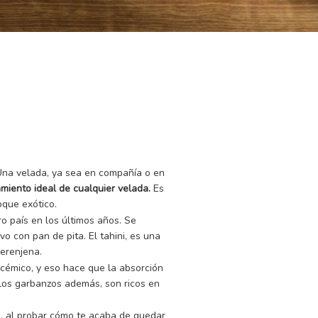
 Una velada, ya sea en compañía o en
miento ideal de cualquier velada.
Es
oque exótico.
 país en los últimos años. Se
 con pan de pita. El tahini, es una
erenjena.
ucémico, y eso hace que la absorción
os garbanzos además, son ricos en
s, al probar cómo te acaba de quedar