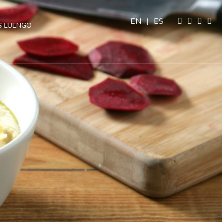
EN
|
ES
 LUENGO