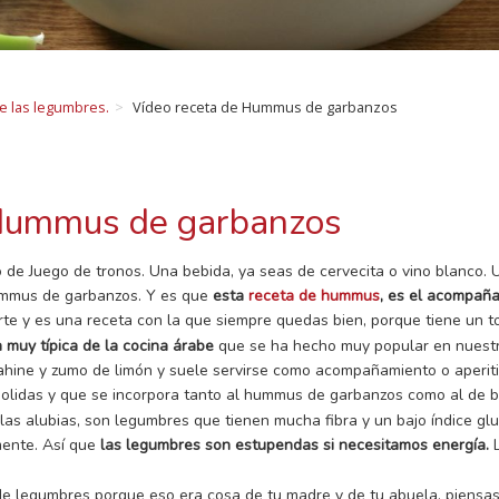
de las legumbres.
Vídeo receta de Hummus de garbanzos
 Hummus de garbanzos
o de Juego de tronos. Una bebida, ya seas de cervecita o vino blanco.
hummus de garbanzos. Y es que
esta
receta de hummus
, es el acompaña
erte y es una receta con la que siempre quedas bien, porque tiene un t
 muy típica de la cocina árabe
que se ha hecho muy popular en nuestro
ine y zumo de limón y suele servirse como acompañamiento o aperitivo
olidas y que se incorpora tanto al hummus de garbanzos como al de b
 las alubias, son legumbres que tienen mucha fibra y un bajo índice gl
mente. Así que
las legumbres son estupendas si necesitamos energía.
L
de legumbres porque eso era cosa de tu madre y de tu abuela, piensa