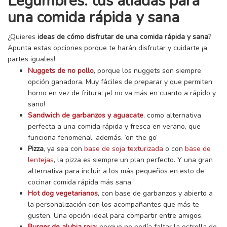
Legumbres: tus aliadas para
una comida rápida y sana
¿Quieres
ideas de cómo disfrutar de una comida rápida y sana
?
Apunta estas opciones porque te harán disfrutar y cuidarte ¡a
partes iguales!
Nuggets de no pollo
, porque los nuggets son siempre
opción ganadora. Muy fáciles de preparar y que permiten
horno en vez de fritura: ¡el no va más en cuanto a rápido y
sano!
Sandwich de garbanzos y aguacate
, como alternativa
perfecta a una comida rápida y fresca en verano, que
funciona fenomenal, además, ‘on the go’
Pizza
, ya sea con
base de soja texturizada
o con
base de
lentejas
, la pizza es siempre un plan perfecto. Y una gran
alternativa para incluir a los más pequeños en esto de
cocinar comida rápida más sana
Hot dog vegetarianos
, con base de garbanzos y abierto a
la personalización con los acompañantes que más te
gusten. Una opción ideal para compartir entre amigos.
Burger de alubia roja
:
porque no podía faltar la estrella de